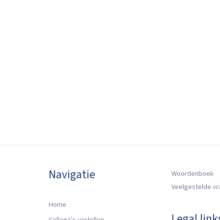
Navigatie
Woordenboek
Veelgestelde v
Home
Legal link
Collega’s vertellen