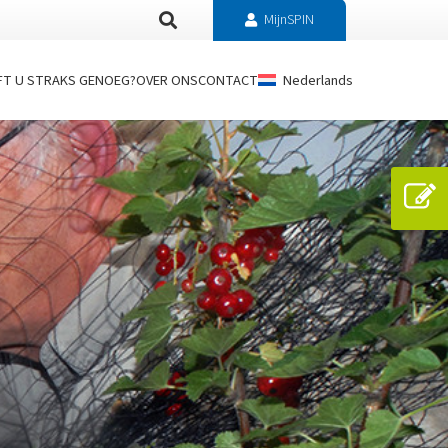
MijnSPIN
FT U STRAKS GENOEG?
OVER ONS
CONTACT
Nederlands