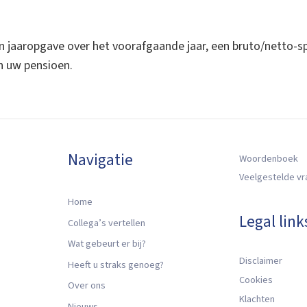
n jaaropgave over het voorafgaande jaar, een bruto/netto-sp
n uw pensioen.
Navigatie
Woordenboek
Veelgestelde v
Home
Legal link
Collega’s vertellen
Wat gebeurt er bij?
Disclaimer
Heeft u straks genoeg?
Cookies
Over ons
Klachten
Nieuws