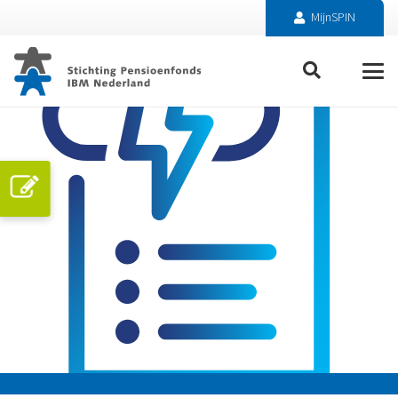
MijnSPIN