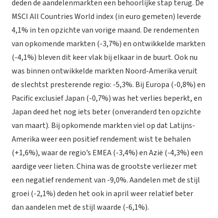
deden de aandelenmarkten een behoorlijke stap terug. De
MSCI All Countries World index (in euro gemeten) leverde
4,1% in ten opzichte van vorige maand. De rendementen
van opkomende markten (-3,7%) en ontwikkelde markten
(-4,1%) bleven dit keer vlak bij elkaar in de buurt. Ook nu
was binnen ontwikkelde markten Noord-Amerika veruit
de slechtst presterende regio: -5,3%. Bij Europa (-0,8%) en
Pacific exclusief Japan (-0,7%) was het verlies beperkt, en
Japan deed het nog iets beter (onveranderd ten opzichte
van maart). Bij opkomende markten viel op dat Latijns-
Amerika weer een positief rendement wist te behalen
(+1,6%), waar de regio’s EMEA (-3,4%) en Azië (-4,3%) een
aardige veer lieten. China was de grootste verliezer met
een negatief rendement van -9,0%. Aandelen met de stijl
groei (-2,1%) deden het ook in april weer relatief beter
dan aandelen met de stijl waarde (-6,1%).