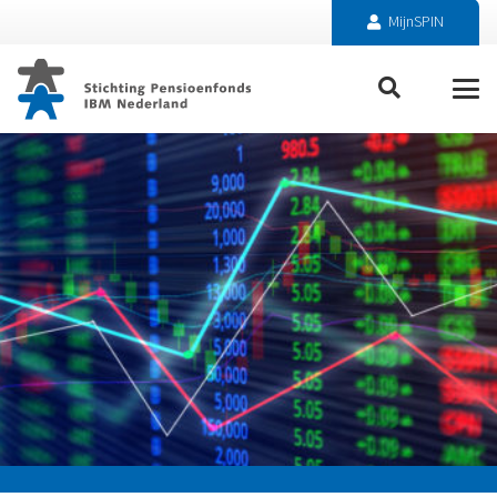
MijnSPIN